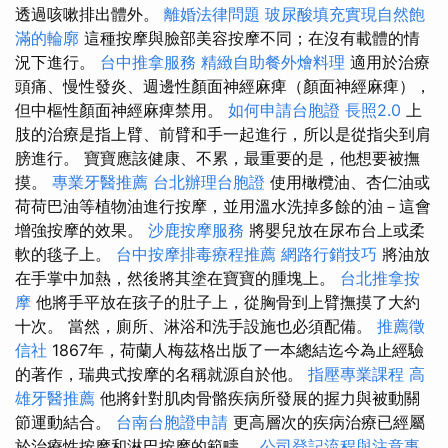
透過咳嗽排出體外。
離婚法律問題
玻尿酸填充實現自然飽
滿的輪廓
這種按摩與臉部美容按摩不同；在沒有載體的情
況下進行。
台中推拿服務
精緻自助餐外燴料理
適用於治療
頭痛、慢性發炎、週邊性顏面神經麻痺（顏面神經麻痺），
但中樞性顏面神經麻痺禁用。
如何申請台胞證
長照2.0
上
肢的治療是指上臂、前臂和手一起進行，所以是從指尖到肩
膀進行。 寶寶應該健康、不累，最重要的是，他想要被撫
摸。
專業牙醫推薦
台北辦理台胞證
使用橄欖油、杏仁油或
荷荷巴油等植物油進行按摩，並用溫水洗掉多餘的油－這會
增強按摩的效果。
沙鹿按摩服務
將嬰兒放在尿布台上或柔
軟的毯子上。
台中按摩排毒療程推薦
網路行銷技巧
將油放
在手掌中加熱，然後將其塗在寶寶的腫塊上。
台北推拿按
摩
他將手平放在孩子的肚子上，從胸骨到上臂撫摸了大約
十次。 當然，廁所、淋浴和洗手設施也必須配備。
推薦徵
信社
1867年，荷蘭人梅茲格出版了一本總結迄今為止經驗
的著作，瑞典式按摩的名稱就源自於他。
指壓專業課程
高
雄牙醫推薦
他將針對肌肉骨骼疾病所發展的握力與被動關
節運動結合。
台南台胞證申請
更高層次的疾病治療已經屬
於治療性按摩和淋巴按摩的範疇。
公司登記流程與注意事