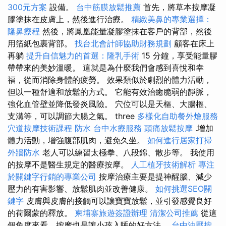
300元方案
設備。
台中筋膜放鬆推薦
首先，將草本按摩凝
膠塗抹在皮膚上，然後進行治療。
精緻美鼻的專業選擇：
隆鼻療程
然後，將鳳凰能量凝膠塗抹在客戶的背部，然後
用箔紙包裹背部。
找台北會計師協助財務規劃
顧客在床上
再躺
提升自信魅力的首選：隆乳手術
15 分鐘，享受能量膠
帶帶來的美妙溫暖。 這就是為什麼我們會感到喜悅和幸
福，從而消除身體的疲勞。 效果類似於劇烈的體力活動，
但以一種舒適和放鬆的方式。 它能有效治癒脆弱的靜脈，
強化血管壁並降低發炎風險。 穴位可以是天樞、大腸樞、
支溝等，可以調節大腸之氣。 three
多樣化自助餐外燴服務
穴道按摩技術課程
防水
台中水療服務
頭痛放鬆按摩
.增加
體力活動，增強腹部肌肉，避免久坐。
如何進行居家打掃
外牆防水
老人可以練習太極拳、八段錦、散步等。 我使用
的按摩不是醫生規定的醫療按摩。
人工植牙技術解析
專注
於關鍵字行銷的專業公司
按摩治療主要是提神醒腦、減少
壓力的有害影響、放鬆肌肉並改善健康。
如何挑選SEO關
鍵字
皮膚與皮膚的接觸可以讓寶寶放鬆，並引發感覺良好
的荷爾蒙的釋放。
柬埔寨旅遊簽證辦理
清潔公司推薦
從這
個角度來看，按摩也是讓小孩入睡的好方法。
台中油壓按