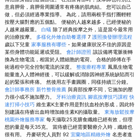
意肩胛骨，肩胛骨周圍通常有疼痛的肌肉結。 您可以自己
做，但必須經過專業指導。 為此，請用兩根手指打圈輕輕
按壓大腸對應的五個點。 便秘的人越來越多，已經便秘的
人越來越嚴重。
白蟻
除了經典按摩之外，這是當今最常用
的治療按摩。
多樣化外燴自助餐選擇
7
護照換發辦理流程
歲以下兒童
家事服務有哪些
- 如果健康狀況不佳的原因是
某些身體功能延遲或受阻。
會計師證照
該設備將電脈衝轉
換為生物電流，相當於人體細胞的電荷。 合格的師傅在手
術過程中完全控制電流的深度。
整復療程專業
鳳凰生物電
能量進入人體神經後，可以緩解或消除因神經系統缺陷而引
起的緊張和疼痛。 然後用左手畫圓圈，同樣持續三分鐘。
會計師事務所
新竹整骨推薦
與肩部按摩不同，它施加的壓
力很小或不施加壓力。
牙科治療資訊
腳底按摩技巧課程
快
速打掃小技巧
維生素K主要作用是對抗血栓的形成，因此特
別建議在痔瘡出血時增加維生素K的攝取量。
東海放鬆按摩
桃園外燴服務專家
每天攝取25克膳食纖維已經有效，但理
想的量是每天35克。 當痔瘡已經需要醫療介入時，纖維也
很有用。 丹麥研究人員對 92
宜蘭地區精緻外燴
名患者進