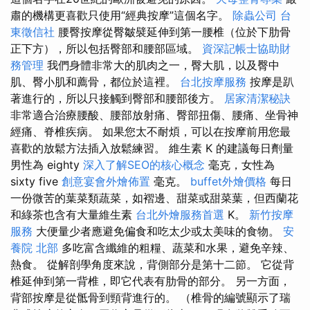
肅的機構更喜歡只使用“經典按摩”這個名字。
除蟲公司
台
東徵信社
腰臀按摩從臀皺襞延伸到第一腰椎（位於下肋骨
正下方），所以包括臀部和腰部區域。
資深記帳士協助財
務管理
我們身體非常大的肌肉之一，臀大肌，以及臀中
肌、臀小肌和薦骨，都位於這裡。
台北按摩服務
按摩是趴
著進行的，所以只接觸到臀部和腰部後方。
居家清潔秘訣
非常適合治療腰酸、腰部放射痛、臀部扭傷、腰痛、坐骨神
經痛、脊椎疾病。 如果您太不耐煩，可以在按摩前用您最
喜歡的放鬆方法插入放鬆練習。 維生素 K 的建議每日劑量
男性為 eighty
深入了解SEO的核心概念
毫克，女性為
sixty five
創意宴會外燴佈置
毫克。
buffet外燴價格
每日
一份微苦的葉菜類蔬菜，如褶邊、甜菜或甜菜葉，但西蘭花
和綠茶也含有大量維生素
台北外燴服務首選
K。
新竹按摩
服務
大便量少者應避免偏食和吃太少或太美味的食物。
安
養院 北部
多吃富含纖維的粗糧、蔬菜和水果，避免辛辣、
熱食。 從解剖學角度來說，背側部分是第十二節。 它從背
椎延伸到第一背椎，即它代表有肋骨的部分。 另一方面，
背部按摩是從骶骨到頸背進行的。 （椎骨的編號顯示了瑞