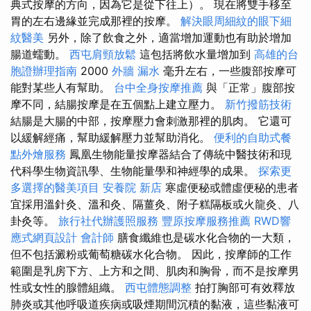
典式按摩的方向，因為它是從下往上）。 現在將雙手移至
胃的左右邊緣並完成那裡的按摩。
解決眼周細紋的眼下細
紋醫美
另外，除了飲食之外，適當增加運動也有助於增加
腸道蠕動。
西屯肩頸放鬆
這包括將飲水量增加到
高雄的台
胞證辦理指南
2000
外牆 漏水
毫升左右，一些腹部按摩可
能對某些人有幫助。
台中全身按摩推薦
與「正常」腹部按
摩不同，結腸按摩是在五個點上建立壓力。
新竹撥筋技術
結腸是大腸的中部，按摩壓力會刺激那裡的肌肉。 它還可
以緩解經痛，幫助緩解壓力並幫助消化。
便利的自助式餐
點外燴服務
鳳凰生物能量按摩器結合了傳統中醫技術和現
代科學生物資訊學、生物能量學和神經學的成果。
探索更
多選擇的醫美項目
安養院 新店
寒虛便秘或體虛便秘的患者
宜採用溫針灸、溫和灸、隔薑灸、附子糕隔板或火龍灸、八
卦灸等。
旅行社代辦護照服務
豐原按摩服務推薦
RWD響
應式網頁設計
會計師
膳食纖維也是碳水化合物的一大類，
但不包括澱粉或葡萄糖碳水化合物。 因此，按摩師的工作
範圍是乳房下方、上方和之間、肌肉和胸骨，而不是按摩男
性或女性的腺體組織。
西屯體態調整
拍打胸部可有效釋放
肺炎或其他呼吸道疾病或吸煙期間沉積的黏液，這些黏液可