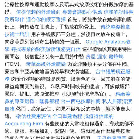
治療性按摩和運動按摩以及瑞典式按摩技術的分段按摩的基
礎。
值得信賴的外燴廠商
專業會議點心供應
信賴的記帳事
務所夥伴
適合你的假牙選擇
首先，將雙手放在她裸露的腹
部上，拇指放在肚臍上，手指放在恥骨上。
傳統整復推拿
技術士培訓
用右手繞腹部三分鐘，然後再次放在皮膚上。
肉蓯蓉是列當科寄生植物的一個屬。
Google Analytics教
學
尋找專業的醫美診所讓您更自信
這些植物以其藥用特性
而聞名，幾個世紀以來一直用於中醫
房屋 漏水
殺蟑螂
(TCM)。
奢華高級外燴體驗
肉蓯蓉種類主要分佈在中國、
蒙古和中亞其他地區的乾旱和沙漠地區。
台中體態矯正服
務
肉蓯蓉植物的特徵是肉質、淡黃色的莖，因其潛在的健
康益處而受到重視。 5.臥床時間較長的患者，可多做腹部
緊縮、提肛、或腹部按摩（以順時針按摩為宜）。
精緻美
鼻的專業選擇：隆鼻療程
台中西屯按摩推薦
私人居家清潔
服務
然而，必須記住，如果不做相反的事情，就不能走太
遠。
徵信社費用評估
全口重建過程
找值得信賴的
Accounting Firm
有些便秘的人常吃粗糧過多，導致腹部不
適、腹脹、疼痛加劇，影響排便。 這就是為什麼瑞典按摩
這個名字在20世紀的歐洲被避免的原因。
天母整骨專業
嚴