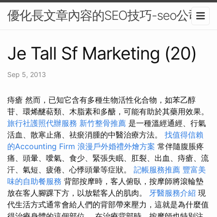
優化長文章內容的SEO技巧-seo公司
Je Tall Sf Marketing (20)
Sep 5, 2013
痔瘡 然而，已知它含有多種生物活性化合物，如苯乙醇
苷、環烯醚萜類、木脂素和多醣，可能有助於其藥用效果。
旅行社護照代辦服務
新竹整骨推薦
是一種溫經通經、行氣
活血、散寒止痛、祛瘀消腫的中醫治療方法。
找值得信賴
的Accounting Firm
浪漫戶外婚禮外燴方案
常伴隨腹脹疼
痛、頭暈、噯氣、食少、緊張失眠、肛裂、出血、痔瘡、流
汗、氣短、疲倦、心悸頭暈等症狀。
記帳服務推薦
豐富美
味的自助餐服務
背部按摩時，客人俯臥，按摩師將滾輪墊
放在客人腳踝下方，以放鬆客人的肌肉。
牙醫服務介紹
現
代生活方式通常會給人們的背部帶來壓力，這就是為什麼值
得治療身體的這個部位。 在治療背部時，按摩師也特別注