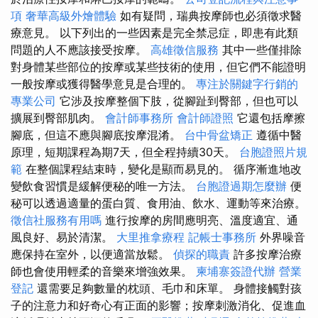
項
奢華高級外燴體驗
如有疑問，瑞典按摩師也必須徵求醫
療意見。 以下列出的一些因素是完全禁忌症，即患有此類
問題的人不應該接受按摩。
高雄徵信服務
其中一些僅排除
對身體某些部位的按摩或某些技術的使用，但它們不能證明
一般按摩或獲得醫學意見是合理的。
專注於關鍵字行銷的
專業公司
它涉及按摩整個下肢，從腳趾到臀部，但也可以
擴展到臀部肌肉。
會計師事務所
會計師證照
它還包括摩擦
腳底，但這不應與腳底按摩混淆。
台中骨盆矯正
遵循中醫
原理，短期課程為期7天，但全程持續30天。
台胞證照片規
範
在整個課程結束時，變化是顯而易見的。 循序漸進地改
變飲食習慣是緩解便秘的唯一方法。
台胞證過期怎麼辦
便
秘可以透過適量的蛋白質、食用油、飲水、運動等來治療。
徵信社服務有用嗎
進行按摩的房間應明亮、溫度適宜、通
風良好、易於清潔。
大里推拿療程
記帳士事務所
外界噪音
應保持在室外，以便適當放鬆。
偵探的職責
許多按摩治療
師也會使用輕柔的音樂來增強效果。
柬埔寨簽證代辦
營業
登記
還需要足夠數量的枕頭、毛巾和床單。 身體接觸對孩
子的注意力和好奇心有正面的影響；按摩刺激消化、促進血