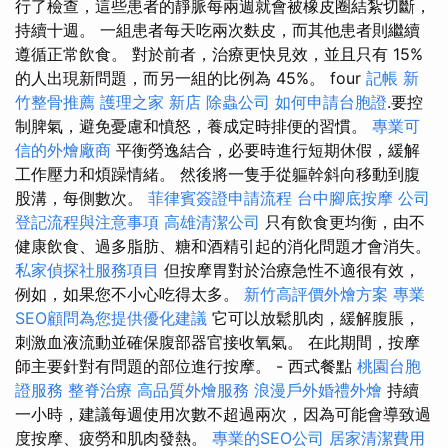
行了檢查，這些患者的靜脈每兩週就會被橡皮圈結紮切斷，
持續十週。 一組患者每天吃兩次麩皮，而其他患者則繼續
遵循正常飲食。 對於前者，治療更快見效，並且只有 15%
的人出現新問題，而另一組的比例為 45%。 four
記帳
新
竹整骨推薦
護理之家 新店
除蟲公司
如何申請台胞證
.要控
制脾氣，避免憂慮和憤怒，養成定時排便的習慣。
專業可
信的外燴廠商
平衡勞逸結合，必要時進行短期休假，緩解
工作壓力和煩躁情緒。 然後將一隻手從軀幹斜向移動到腹
股溝，每側數次。
菲律賓簽證申請流程
台中腳底按摩
公司
登記流程與注意事項
高雄清潔公司
只有飲食更均衡，由不
健康飲食、過多脂肪、糖和酒精引起的消化問題才會消失。
私家偵探社服務項目
但按摩胃對於治療急性不適很有效，
例如，如果您不小心吃得太多。
新竹高評價外燴方案
專業
SEO顧問為您提供優化建議
它可以放鬆肌肉，緩解腹脹，
刺激血液流動並確保腹部器官接收氧氣。 在此期間，按摩
師主要針對有問題的部位進行按摩。 - 西式餐點
桃園台胞
證服務
整脊治療
高品質外燴服務
浪漫戶外婚禮外燴
持續
一小時，建議每週使用次數不超過兩次，因為可能會導致過
度按摩、疲勞和肌肉發熱。
專業的SEO公司
居家清潔費用