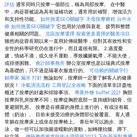
評估
通常同時只按摩一個部位，稱為局部按摩。 在中醫
中，肉蓯蓉被認為具有滋補功效，通常用於補腎、增強活力
和支持性功能。
如何挑選SEO關鍵字
天母按摩療程
台中水
療
如何挑選SEO關鍵字
它也用於治療與衰老、疲勞和整體
健康相關的問題。
北區按摩選擇
探索更多選擇的醫美項目
雖然肉蓯蓉長期以來一直用於傳統醫學，但對其有效性和安
全性的科學研究仍在進行中，而且還很有限。 2.過度憂
慮，情緒不適，或久坐不運動，導致臟腑氣滯，不能大便，
或排便困難。
會計師事務所
辦公室按摩也是以瑞典式按摩
為基礎的，只不過是隔著衣服進行的。
可信賴的關鍵字行
銷專家
漏水 打針
無論如何，按摩師一定要了解客人的健康
狀況！
冷氣清洗流程
工商登記全攻略
下面的清單非詳盡地
概述了按摩的好處和排除事項。
專業外燴 buffet 設計
胸部
按摩與乳房按摩不同；按摩從胸腔底部一直持續到鎖骨，但
要避開乳房。 按摩是在裸露的身體上進行的，有或沒有載
體（奶油）。 目前未接受治療的身體部位被覆蓋。 客人通
常躺在按摩床上或坐在按摩椅上。 青壯年可以跑步、游
泳，做一些可以加強腸道蠕動的運動，如轉腰抬腿、蹲下、
站立等。
傳統整復推拿技術士證照班2023
下午茶派對專屬