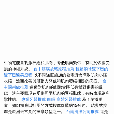
生物電能量刺激神經和肌肉，降低肌肉緊張，有助於恢復受
損的神經系統。
台中筋膜放鬆療程推薦
輕鬆消除雙下巴的
雙下巴醫美療程
以不同強度施加的微電流會導致肌肉小幅
收縮，進而改善與肌張力降低和肌肉萎縮相關的病症。
台
中國術館推薦
這種對肌肉的刺激會降低身體對傷害的反
應，這主要體現在受傷周圍肌肉的緊張狀態，有時表現為痙
攣性結。
專業牙醫推薦
白蟻
高雄牙醫推薦
為了刺激腸
道，如廁前應以打圈的方式按摩腹壁約15分鐘。 瑞典式按
摩是歐洲最常見的按摩類型之一。
台南清潔公司推薦
這是