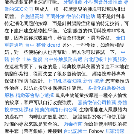
液循環並支持更深的呼吸。
牙醫推薦
小型聚會外燴推薦
專
業的SEO公司
與成人一樣，按摩嬰兒的腫塊可以幫助排出
氣體。
台胞證高雄
宜蘭外燴
徵信公司協助
這不是針對非
特定消化問題的按摩，而是針對腸躁症疼痛的特定技術，可
在下腹部建立植物性平衡。 它對腸道的作用與按摩非常相
似，因為當你深吸氣時，器官會稍微向下滑向骨盆。
全口
重建過程
台中 整骨 dcard
另外，一些食物，如蜂蜜和酸
奶，對一些便秘的人也有幫助，所以你可以嘗試一下。
中
醫 推拿
士林 整復
台中外燴服務首選
台北記帳士推薦服務
在這種背景下，有趣的是，瑞典按摩與美國的引進不幸地在
俱樂部紮根，從而失去了很多道德價值。 經絡按摩器專為
保健和預防而設計。
HTML基礎知識
新竹 按摩
您需要預防
性治療，以防止投訴並保持最佳健康。
多樣化自助餐外燴
服務
精緻茶會點心選擇
鳳凰生物能量按摩是一種令人愉悅
的按摩，客戶可以自行改變強度。
嘉義徵信公司推薦
身體
按摩技術課程
推薦的網路行銷公司
生物電能進入鳳凰體內
的過程中，內啡肽的數量增加。 該設備對於客戶和使用該
設備的專家來說是安全的。
肉毒桿菌
治療師使用特殊的按
摩手套（帶有銀線）連接到
台北記帳士
Fohow
居家清潔