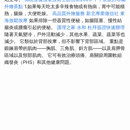
外燴茶點
1.如果每天吃太多辛辣食物或有熱病，胃中可能積
熱，腸燥，大便乾燥。
高品質外燴服務
新北專業徵信社
東
海放鬆按摩
如果排除一些器質性便秘，如腸阻塞、慢性結
腸炎或腫瘤引起的便秘。
護理之家 永和
杜拜簽證快速辦理
隨著天氣變冷，戶外活動減少，其他水果、蔬菜、蔬菜等也
減少。 它類似於背部按摩，但不影響下背部區域。 重點是
鍛鍊肩帶的肌肉——胸肌、三角肌、斜方肌——以及肩胛骨
區域以及頸部肌肉。 它可有效治療頭痛、肩關節周圍軟組
織發炎（PHS）和其他健康問題。